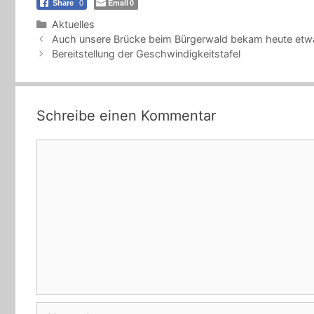
Email
Share
0
0
Kategorien
Aktuelles
Auch unsere Brücke beim Bürgerwald bekam heute etw
Bereitstellung der Geschwindigkeitstafel
Schreibe einen Kommentar
Kommentar
Name