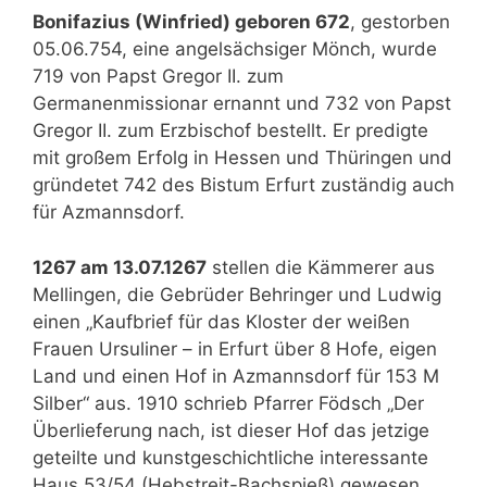
Bonifazius (Winfried) geboren 672
, gestorben
05.06.754, eine angelsächsiger Mönch, wurde
719 von Papst Gregor II. zum
Germanenmissionar ernannt und 732 von Papst
Gregor II. zum Erzbischof bestellt. Er predigte
mit großem Erfolg in Hessen und Thüringen und
gründetet 742 des Bistum Erfurt zuständig auch
für Azmannsdorf.
1267 am 13.07.1267
stellen die Kämmerer aus
Mellingen, die Gebrüder Behringer und Ludwig
einen „Kaufbrief für das Kloster der weißen
Frauen Ursuliner – in Erfurt über 8 Hofe, eigen
Land und einen Hof in Azmannsdorf für 153 M
Silber“ aus. 1910 schrieb Pfarrer Födsch „Der
Überlieferung nach, ist dieser Hof das jetzige
geteilte und kunstgeschichtliche interessante
Haus 53/54 (Hebstreit-Bachspieß) gewesen.