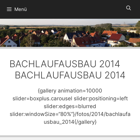
Zum
Menü
Inhalt
springen
BACHLAUFAUSBAU 2014
BACHLAUFAUSBAU 2014
{gallery animation=10000
slider=boxplus.carousel slider:positioning=left
slider:edges=blurred
slider:windowSize=“80%“}/fotos/2014/bachlaufa
usbau_2014{/gallery}