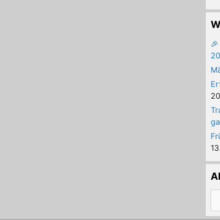
W
🎉
20
Mä
Er
2
Tr
ga
Fr
13
A
Ar