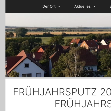
Zum
Der Ort
Aktuelles
Inhalt
springen
FRÜHJAHRSPUTZ 20
FRÜHJAHRS