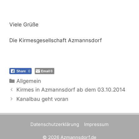
Viele Grüße
Die Kirmesgesellschaft Azmannsdorf
Email
Share
0
0
Kategorien
Allgemein
Kirmes in Azmannsdorf ab dem 03.10.2014
Kanalbau geht voran
Datenschutzerklärung
Impressum
© 2026 Azmannsdorf.de