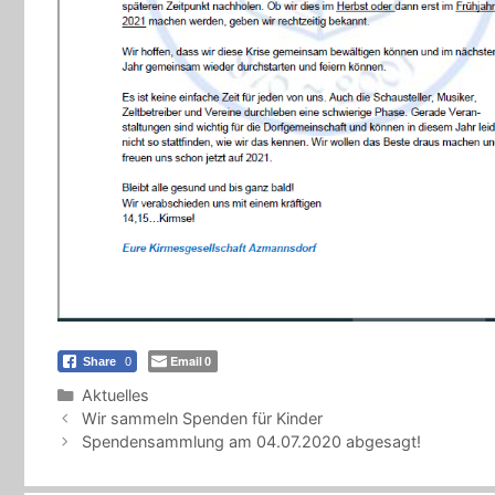
Email
Share
0
0
Kategorien
Aktuelles
Wir sammeln Spenden für Kinder
Spendensammlung am 04.07.2020 abgesagt!