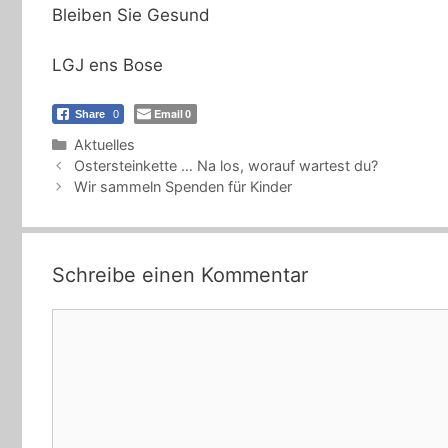
Bleiben Sie Gesund
LGJ
ens Bose
Email
Share
0
0
Kategorien
Aktuelles
Ostersteinkette … Na los, worauf wartest du?
Wir sammeln Spenden für Kinder
Schreibe einen Kommentar
Kommentar